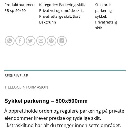
Produktnummer:
Kategorier:
Parkeringsskilt
,
Stikkord:
PR-sp-50x50
Privat vei og område skilt
,
parkering
Privatrettslige skilt
,
Sort
sykkel
,
Bakgrunn
Privatrettslig
skilt
BESKRIVELSE
TILLEGGSINFORMASJON
Sykkel parkering – 500x500mm
Å opprettholde orden og regulere parkering på private
eiendommer krever presise og tydelige skilt.
Ekstraskilt.no har alt du trenger innen sette området.