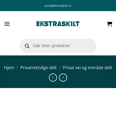
Skip
post@ekstraskilt.no
to
content
Products
search
Hjem
/
Privatrettslige skilt
/
Privat vei og område skilt