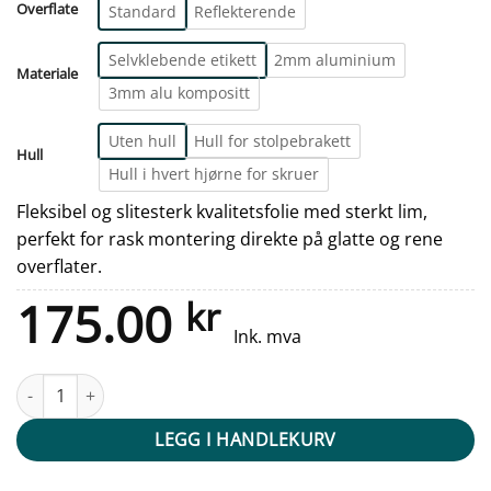
Overflate
Standard
Reflekterende
Selvklebende etikett
2mm aluminium
Materiale
3mm alu kompositt
Uten hull
Hull for stolpebrakett
Hull
Hull i hvert hjørne for skruer
Fleksibel og slitesterk kvalitetsfolie med sterkt lim,
perfekt for rask montering direkte på glatte og rene
overflater.
175.00
kr
Ink. mva
Parkering skilt - Sykkel parkering - 500x500mm antall
LEGG I HANDLEKURV