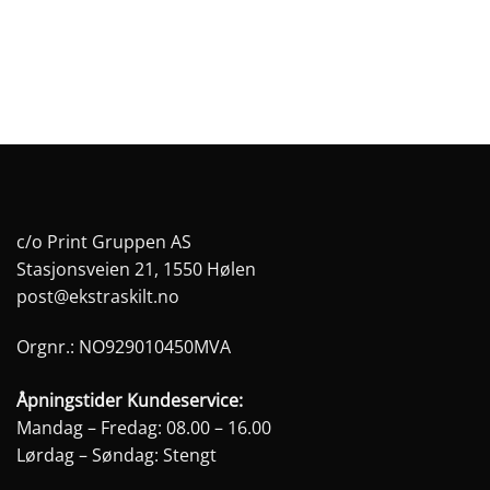
kan
kan
velges
velges
på
på
produktsiden
produktsiden
c/o Print Gruppen AS
Stasjonsveien 21, 1550 Hølen
post@ekstraskilt.no
Orgnr.: NO929010450MVA
Åpningstider Kundeservice:
Mandag – Fredag: 08.00 – 16.00
Lørdag – Søndag: Stengt