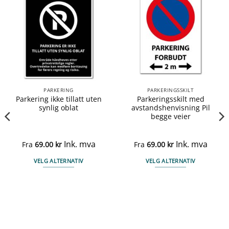
PARKERING
PARKERINGSSKILT
Parkering ikke tillatt uten
Parkeringsskilt med
synlig oblat
avstandshenvisning Pil
begge veier
Ink. mva
Ink. mva
Fra
69.00
kr
Fra
69.00
kr
VELG ALTERNATIV
VELG ALTERNATIV
Dette
Dette
produktet
produktet
har
har
flere
flere
varianter.
varianter.
Alternativene
Alternativene