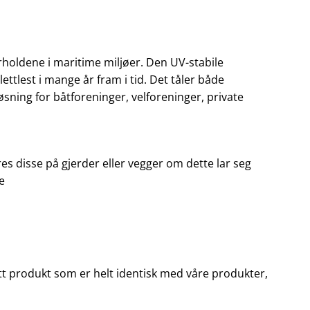
orholdene i maritime miljøer. Den UV-stabile
ettlest i mange år fram i tid. Det tåler både
løsning for båtforeninger, velforeninger, private
es disse på gjerder eller vegger om dette lar seg
e
u ett produkt som er helt identisk med våre produkter,