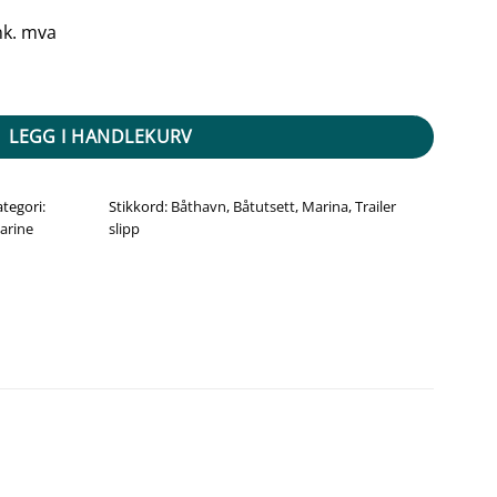
nk. mva
tall
LEGG I HANDLEKURV
ategori:
Stikkord:
Båthavn
,
Båtutsett
,
Marina
,
Trailer
arine
slipp