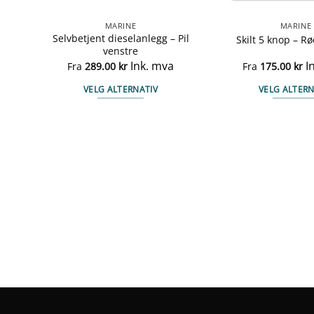
MARINE
MARINE
ps –
Selvbetjent dieselanlegg – Pil
Skilt 5 knop – 
venstre
Ink. mva
I
Fra
289.00
kr
Fra
175.00
kr
VELG ALTERNATIV
VELG ALTERN
Dette
Det
produktet
pro
har
har
flere
fler
varianter.
vari
ne
Alternativene
Alt
kan
kan
velges
vel
på
på
en
produktsiden
pro