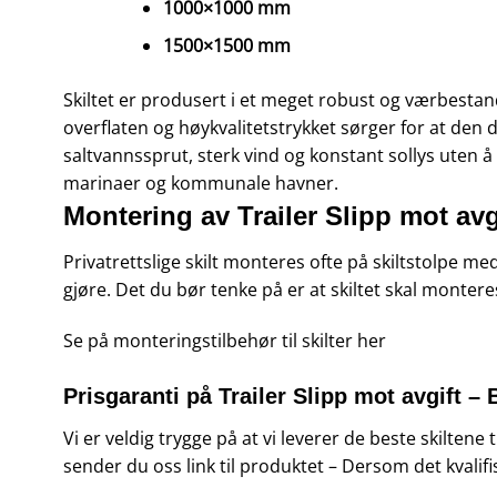
1000×1000 mm
1500×1500 mm
Skiltet er produsert i et meget robust og værbestandi
overflaten og høykvalitetstrykket sørger for at den d
saltvannssprut, sterk vind og konstant sollys uten å f
marinaer og kommunale havner.
Montering av Trailer Slipp mot avg
Privatrettslige skilt monteres ofte på skiltstolpe m
gjøre. Det du bør tenke på er at skiltet skal monteres
Se på monteringstilbehør til skilter
her
Prisgaranti på Trailer Slipp mot avgift – 
Vi er veldig trygge på at vi leverer de beste skiltene
sender du oss link til produktet – Dersom det kvalifi