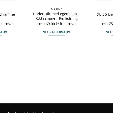
MARINE
Underskilt med egen tekst –
Rød ramme
Skilt 5 k
Rød ramme – Rørledning
nk. mva
Ink. mva
Fra
169.00
kr
Fra
175
ATIV
VELG ALTERNATIV
VEL
te
Dette
duktet
produktet
har
e
flere
anter.
varianter.
ernativene
Alternativene
kan
ges
velges
på
duktsiden
produktsiden