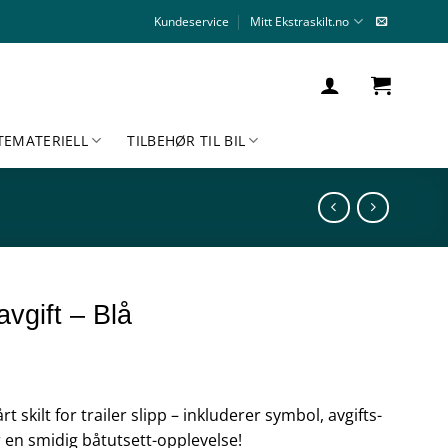
Kundeservice
Mitt Ekstraskilt.no
TEMATERIELL
TILBEHØR TIL BIL
avgift – Blå
 skilt for trailer slipp – inkluderer symbol, avgifts-
 en smidig båtutsett-opplevelse!