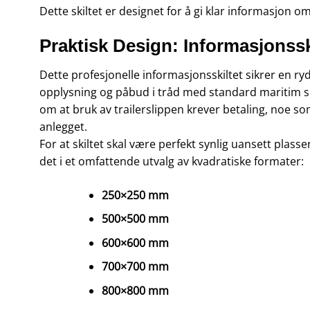
Dette skiltet er designet for å gi klar informasjon om
Praktisk Design: Informasjonsski
Dette profesjonelle informasjonsskiltet sikrer en ry
opplysning og påbud i tråd med standard maritim ski
om at bruk av trailerslippen krever betaling, noe som 
anlegget.
For at skiltet skal være perfekt synlig uansett plass
det i et omfattende utvalg av kvadratiske formater:
250×250 mm
500×500 mm
600×600 mm
700×700 mm
800×800 mm