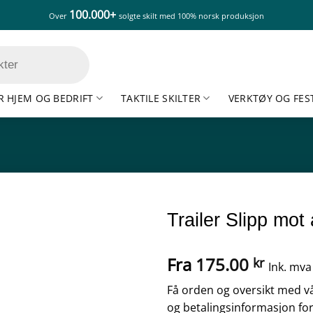
100.000+
Over
solgte skilt med 100% norsk produksjon
R HJEM OG BEDRIFT
TAKTILE SKILTER
VERKTØY OG FES
Trailer Slipp mot 
Fra
175.00
kr
Ink. mva
Få orden og oversikt med vårt
og betalingsinformasjon for