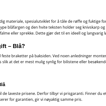
g materiale, spesialutviklet for å tåle de røffe og fuktige f
ype blåfargen og den hvite teksten holder seg knivskarp og l
alme eller sprekke. Dette gjør det til en ideell og langvarig 
ift – Blå?
ed feste braketter på baksiden. Ved noen anledninger monter
 slik at det er mest mulig synlig for bilistene eller besøkend
Blå
 til de laveste prisene. Derfor tilbyr vi prisgaranti. Finner d
serer for garantien, gir vi nøyaktig samme pris.