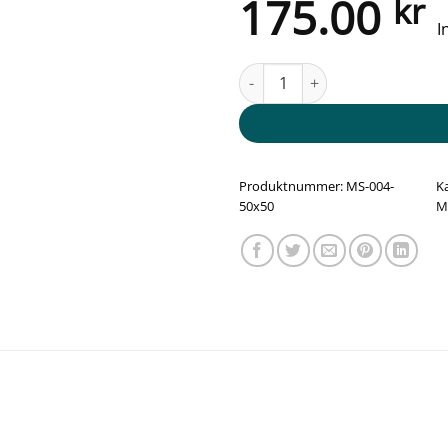
175.00
kr
I
Trailer Slipp mot avgift - Blå an
Produktnummer:
MS-004-
K
50x50
M