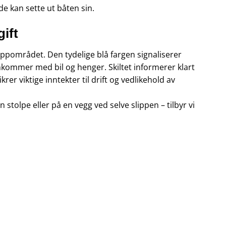
 de kan sette ut båten sin.
gift
lippområdet. Den tydelige blå fargen signaliserer
nkommer med bil og henger. Skiltet informerer klart
rer viktige inntekter til drift og vedlikehold av
stolpe eller på en vegg ved selve slippen – tilbyr vi