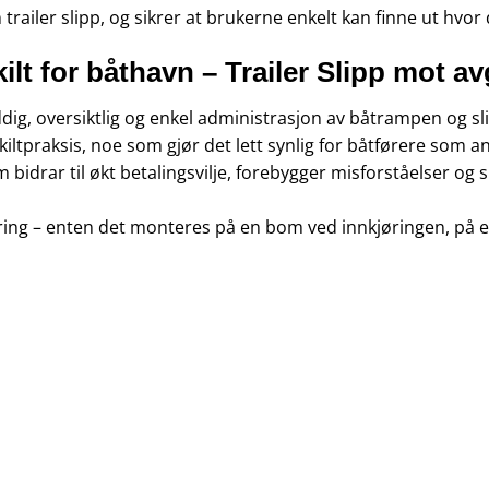
 trailer slipp, og sikrer at brukerne enkelt kan finne ut hvor
lt for båthavn – Trailer Slipp mot av
ddig, oversiktlig og enkel administrasjon av båtrampen og s
ltpraksis, noe som gjør det lett synlig for båtførere som a
bidrar til økt betalingsvilje, forebygger misforståelser og sik
ering – enten det monteres på en bom ved innkjøringen, på en 