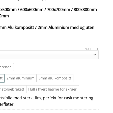
500x500mm / 600x600mm / 700x700mm / 800x800mm
00mm
/ 3mm Alu kompositt / 2mm Aluminium med og uten
NULLSTILL
terende
tt
2mm aluminium
3mm alu kompositt
r stolpebrakett
Hull i hvert hjørne for skruer
tetsfolie med sterkt lim, perfekt for rask montering
erflater.