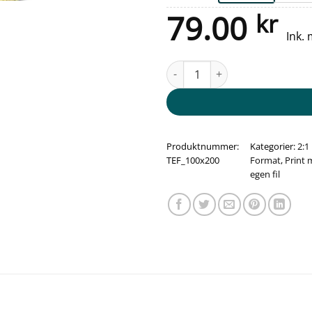
79.00
kr
Ink.
Trykk med din egen fil på plat
Produktnummer:
Kategorier:
2:1
TEF_100x200
Format
,
Print
egen fil