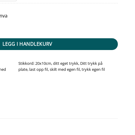
 mva
e 100x200mm - Stående antall
LEGG I HANDLEKURV
Stikkord:
20x10cm
,
ditt eget trykk
,
Ditt trykk på
 med
plate
,
last opp fil
,
skilt med egen fil
,
trykk egen fil