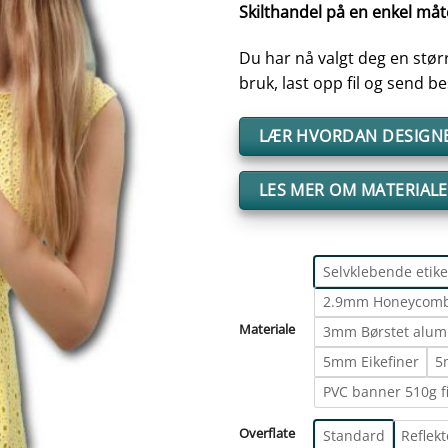
Skilthandel på en enkel måt
Du har nå valgt deg en størr
bruk, last opp fil og send bes
LÆR HVORDAN DESIGNE
LES MER OM MATERIAL
Selvklebende etike
2.9mm Honeycomb
Materiale
3mm Børstet alum
5mm Eikefiner
5
PVC banner 510g f
Overflate
Standard
Reflek