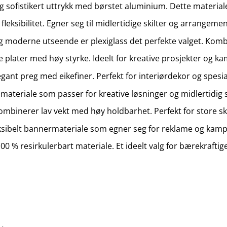
sofistikert uttrykk med børstet aluminium. Dette materialet
 fleksibilitet. Egner seg til midlertidige skilter og arrange
og moderne utseende er plexiglass det perfekte valget. Kom
e plater med høy styrke. Ideelt for kreative prosjekter og ka
legant preg med eikefiner. Perfekt for interiørdekor og spesi
ateriale som passer for kreative løsninger og midlertidig sk
kombinerer lav vekt med høy holdbarhet. Perfekt for store ski
eksibelt bannermateriale som egner seg for reklame og kampa
00 % resirkulerbart materiale. Et ideelt valg for bærekraftig