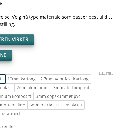
e
else. Velg nå type materiale som passer best til ditt
tilling.
REN VIRKER
ENE
NULLSTILL
tt
10mm kartong
2,7mm Vannfast Kartong
 plast
2mm aluminium
3mm alu kompositt
inium kompositt
3mm oppskummet pvc
mm kapa line
5mm plexiglass
PP plakat
iberarmert
terende