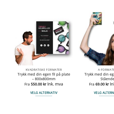
KVADRATISKE FORMATER
A-FORMAT
late
Trykk med din egen fil på plate
Trykk med din ege
– 800x800mm
Ståend
a
Ink. mva
In
Fra
550.00
kr
Fra
69.00
kr
VELG ALTERNATIV
VELG ALTERN
Dette
Det
produktet
pro
har
har