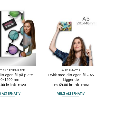
TISKE FORMATER
A-FORMATER
in egen fil på plate
Trykk med din egen fil – A5
00x1200mm
Liggende
Ink. mva
Ink. mva
.00
kr
Fra
69.00
kr
G ALTERNATIV
VELG ALTERNATIV
Dette
Dette
produktet
produktet
har
har