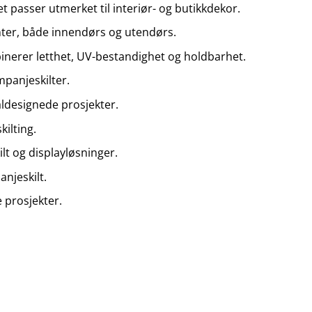
 passer utmerket til interiør- og butikkdekor.
menter, både innendørs og utendørs.
binerer letthet, UV-bestandighet og holdbarhet.
mpanjeskilter.
aldesignede prosjekter.
ilting.
lt og displayløsninger.
njeskilt.
e prosjekter.