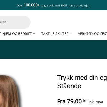
100.000+
Over
solgte skilt med 100% norsk produksjon
R HJEM OG BEDRIFT
TAKTILE SKILTER
VERKTØY OG FES
Trykk med din eg
Stående
Fra
79.00
kr
Ink. mva