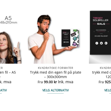
ER
KVADRATISKE FORMATER
KVADRA
n fil – A5
Trykk med din egen fil på plate
trykk med d
e
– 300x300mm
12
k. mva
Ink. mva
Fra
99.00
kr
Fra
925
ATIV
VELG ALTERNATIV
VEL
te
Dette
duktet
produktet
har