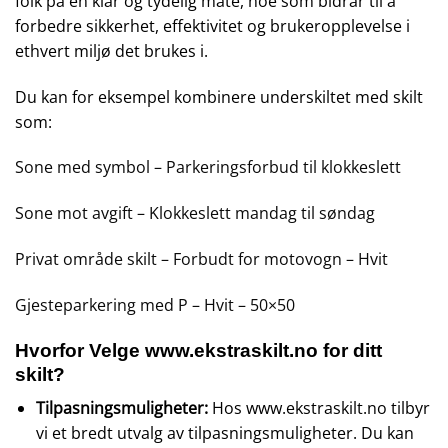
folk på en klar og tydelig måte, noe som bidrar til å
forbedre sikkerhet, effektivitet og brukeropplevelse i
ethvert miljø det brukes i.
Du kan for eksempel kombinere underskiltet med skilt
som:
Sone med symbol – Parkeringsforbud til klokkeslett
Sone mot avgift – Klokkeslett mandag til søndag
Privat område skilt – Forbudt for motovogn – Hvit
Gjesteparkering med P – Hvit – 50×50
Hvorfor Velge
www.ekstraskilt.no
for ditt
skilt?
Tilpasningsmuligheter:
Hos
www.ekstraskilt.no
tilbyr
vi et bredt utvalg av tilpasningsmuligheter. Du kan