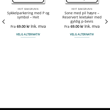
HVIT BAKGRUNN
HVIT BAKGRUNN
Sykkelparkering med P og
Sone med pil høyre –
symbol – Hvit
Reservert leietaker med
gyldig p-bevis
Ink. mva
Ink. mva
Fra
69.00
kr
Fra
69.00
kr
VELG ALTERNATIV
VELG ALTERNATIV
Dette
Dette
produktet
produktet
har
har
flere
flere
varianter.
varianter.
Alternativene
Alternativene
kan
kan
velges
velges
på
på
produktsiden
produktsiden