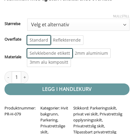
NULLSTILL
Størrelse
Overflate
Standard
Reflekterende
Selvklebende etikett
2mm aluminium
Materiale
3mm alu kompositt
Underskilt pil høyre - Hvit - Sort ramme antall
LEGG I HANDLEKURV
Produktnummer:
Kategorier:
Hvit
Stikkord:
Parkeringsskilt
,
PR-H-079
bakgrunn
,
privat vei skilt
,
Privatrettslig
Parkering
,
opplysningsskilt
,
Privatrettslige
Privatrettslig skilt
,
skilt
,
Tilpassbart privatrettslig