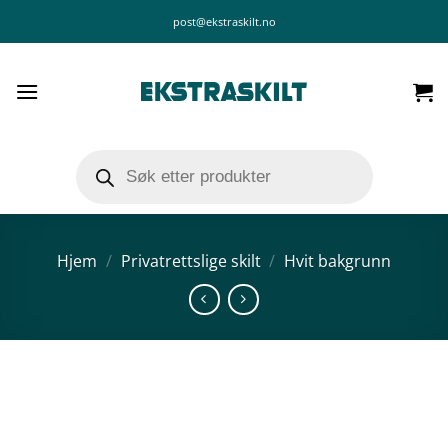
Skip
post@ekstraskilt.no
to
content
Products
search
Hjem
/
Privatrettslige skilt
/
Hvit bakgrunn