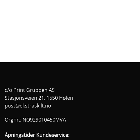
Alternativene
Alternativene
kan
kan
velges
velges
på
på
produktsiden
produktsiden
c/o Print Gruppen AS
Stasjonsveien 21, 1550 Hølen
post@ekstraskilt.no
Orgnr.: NO929010450MVA
Åpningstider Kundeservice: