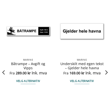
MARINE
MARINE
Båtrampe – Avgift og
Underskilt med egen tekst
Vipps
– Gjelder hele havna
Ink. mva
Ink. mva
Fra
289.00
kr
Fra
169.00
kr
VELG ALTERNATIV
VELG ALTERNATIV
Dette
Dette
produktet
produktet
har
har
flere
flere
varianter.
varianter.