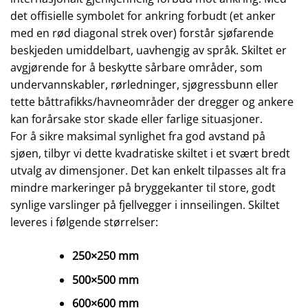
det offisielle symbolet for ankring forbudt (et anker
med en rød diagonal strek over) forstår sjøfarende
beskjeden umiddelbart, uavhengig av språk. Skiltet er
avgjørende for å beskytte sårbare områder, som
undervannskabler, rørledninger, sjøgressbunn eller
tette båttrafikks/havneområder der dregger og ankere
kan forårsake stor skade eller farlige situasjoner.
For å sikre maksimal synlighet fra god avstand på
sjøen, tilbyr vi dette kvadratiske skiltet i et svært bredt
utvalg av dimensjoner. Det kan enkelt tilpasses alt fra
mindre markeringer på bryggekanter til store, godt
synlige varslinger på fjellvegger i innseilingen. Skiltet
leveres i følgende størrelser:
250×250 mm
500×500 mm
600×600 mm