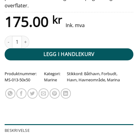
overflater.
175.00
kr
Ink. mva
Ankring forbudt med symbol - Kvadrat antall
LEGG I HANDLEKURV
Produktnummer:
Kategori:
Stikkord:
Båthavn
,
Forbudt
,
MS-013-50x50
Marine
Havn
,
Havneområde
,
Marina
BESKRIVELSE