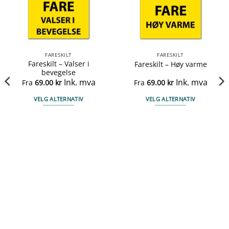
FARESKILT
FARESKILT
Fareskilt – Valser i
Fareskilt – Høy varme
bevegelse
Ink. mva
Ink. mva
Fra
69.00
kr
Fra
69.00
kr
VELG ALTERNATIV
VELG ALTERNATIV
Dette
Dette
produktet
produktet
har
har
flere
flere
varianter.
varianter.
Alternativene
Alternativene
kan
kan
velges
velges
på
på
produktsiden
produktsiden