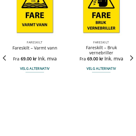
FARESKILT
FARESKILT
Fareskilt – Bruk
Fareskilt – Varmt vann
vernebriller
Ink. mva
Ink. mva
Fra
69.00
kr
Fra
69.00
kr
VELG ALTERNATIV
VELG ALTERNATIV
Dette
Dette
produktet
produktet
har
har
flere
flere
varianter.
varianter.
Alternativene
Alternativene
kan
kan
velges
velges
på
på
produktsiden
produktsiden