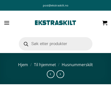
Skip
post@ekstraskilt.no
to
content
Products
search
Hjem
/
Til hjemmet
/
Husnummerskilt