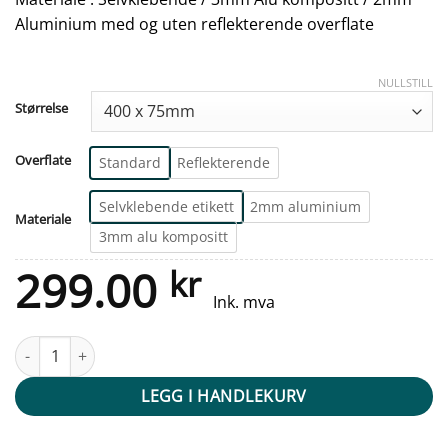
Aluminium med og uten reflekterende overflate
NULLSTILL
Størrelse
Overflate
Standard
Reflekterende
Selvklebende etikett
2mm aluminium
Materiale
3mm alu kompositt
299.00
kr
Ink. mva
Gatenavn skilt - Konturskjært pilskilt venstre antall
LEGG I HANDLEKURV