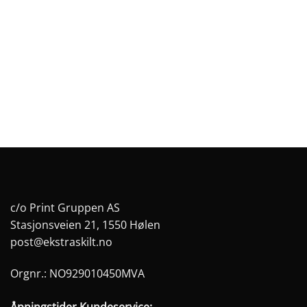
har
har
flere
flere
varianter.
varianter.
Alternativene
Alternativene
kan
kan
velges
velges
på
på
produktsiden
produktsiden
c/o Print Gruppen AS
Stasjonsveien 21, 1550 Hølen
post@ekstraskilt.no
Orgnr.: NO929010450MVA