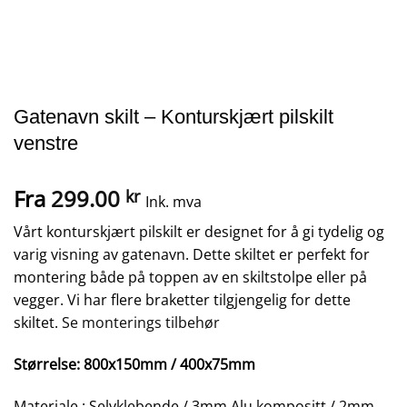
Gatenavn skilt – Konturskjært pilskilt
venstre
Fra
299.00
kr
Ink. mva
Vårt konturskjært pilskilt er designet for å gi tydelig og
varig visning av gatenavn. Dette skiltet er perfekt for
montering både på toppen av en skiltstolpe eller på
vegger. Vi har flere braketter tilgjengelig for dette
skiltet.
Se monterings tilbehør
Størrelse: 8
00x150mm / 400x75mm
Materiale : Selvklebende / 3mm Alu kompositt / 2mm