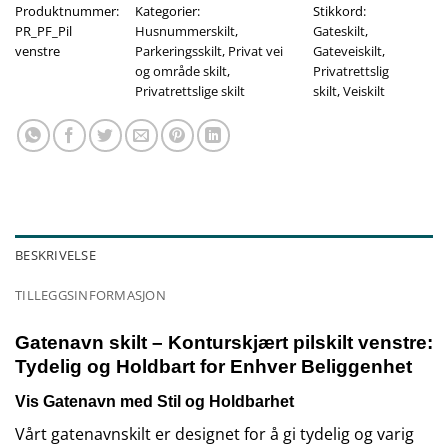
Produktnummer:
Kategorier:
Stikkord:
PR_PF_Pil
Husnummerskilt
,
Gateskilt
,
venstre
Parkeringsskilt
,
Privat vei
Gateveiskilt
,
og område skilt
,
Privatrettslig
Privatrettslige skilt
skilt
,
Veiskilt
BESKRIVELSE
TILLEGGSINFORMASJON
Gatenavn skilt – Konturskjært pilskilt venstre:
Tydelig og Holdbart for Enhver Beliggenhet
Vis Gatenavn med Stil og Holdbarhet
Vårt gatenavnskilt er designet for å gi tydelig og varig