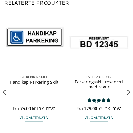
RELATERTE PRODUKTER
PARKERINGSSKILT
HVIT BAKGRUNN
Parkeringsskilt reservert
Handikap Parkering Skilt
med regnr
Ink. mva
Vurdert
Ink. mva
5
Fra
75.00
kr
Fra
179.00
kr
av 5
VELG ALTERNATIV
VELG ALTERNATIV
Dette
Dette
produktet
produktet