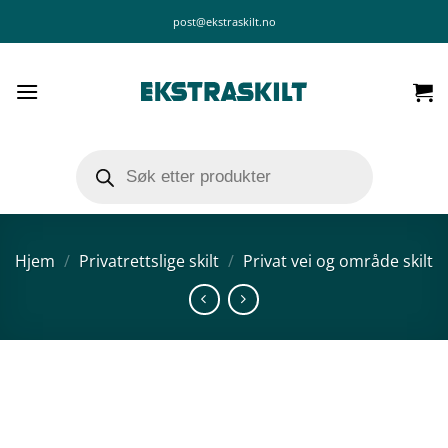
Skip
post@ekstraskilt.no
to
content
Products
search
Hjem
/
Privatrettslige skilt
/
Privat vei og område skilt