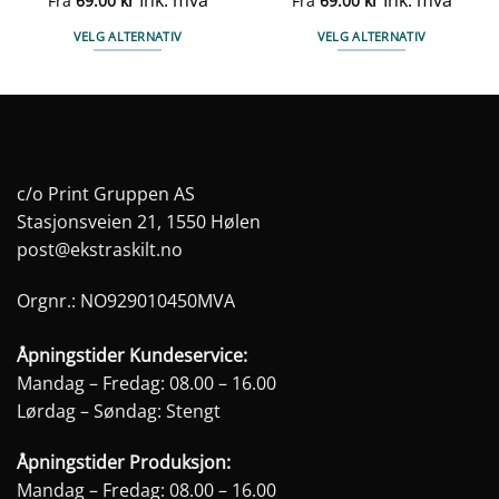
Fra
69.00
kr
Fra
69.00
kr
VELG ALTERNATIV
VELG ALTERNATIV
Dette
Dette
produktet
produktet
har
har
flere
flere
varianter.
varianter.
Alternativene
Alternativene
c/o Print Gruppen AS
kan
kan
Stasjonsveien 21, 1550 Hølen
velges
velges
post@ekstraskilt.no
på
på
produktsiden
produktsiden
Orgnr.: NO929010450MVA
Åpningstider Kundeservice:
Mandag – Fredag: 08.00 – 16.00
Lørdag – Søndag: Stengt
Åpningstider Produksjon:
Mandag – Fredag: 08.00 – 16.00