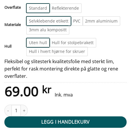
Overflate
Standard
Reflekterende
Selvklebende etikett
PVC
2mm aluminium
Materiale
3mm alu kompositt
Uten hull
Hull for stolpebrakett
Hull
Hull i hvert hjørne for skruer
Fleksibel og slitesterk kvalitetsfolie med sterkt lim,
perfekt for rask montering direkte på glatte og rene
overflater.
69.00
kr
Ink. mva
Privat vei skilt - Innkjøring forbudt - Hvit antall
LEGG I HANDLEKURV