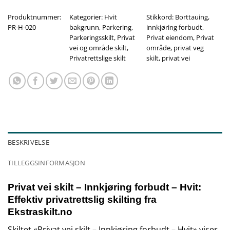
Produktnummer:
Kategorier:
Hvit
Stikkord:
Borttauing
,
PR-H-020
bakgrunn
,
Parkering
,
innkjøring forbudt
,
Parkeringsskilt
,
Privat
Privat eiendom
,
Privat
vei og område skilt
,
område
,
privat veg
Privatrettslige skilt
skilt
,
privat vei
BESKRIVELSE
TILLEGGSINFORMASJON
Privat vei skilt – Innkjøring forbudt – Hvit:
Effektiv privatrettslig skilting fra
Ekstraskilt.no
Skiltet «Privat vei skilt – Innkjøring forbudt – Hvit» viser