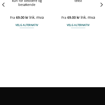
kun for beboere og
tekst
besøkende
Ink. mva
Ink. mva
Fra
69.00
kr
Fra
69.00
kr
VELG ALTERNATIV
VELG ALTERNATIV
Dette
Dette
produktet
produktet
har
har
flere
flere
varianter.
varianter.
Alternativene
Alternativene
kan
kan
velges
velges
på
på
produktsiden
produktsiden