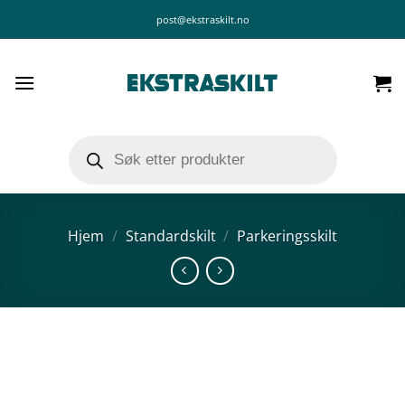
Skip
post@ekstraskilt.no
to
content
Products
search
Hjem
/
Standardskilt
/
Parkeringsskilt